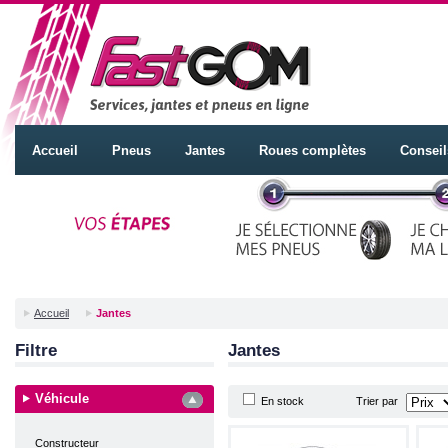
Accueil
Pneus
Jantes
Roues complètes
Conseil
Accueil
Jantes
Filtre
Jantes
Véhicule
En stock
Trier par
Constructeur