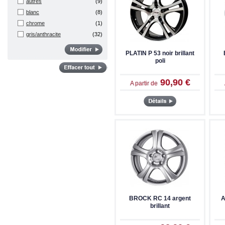
autres
(9)
5/114
(5)
blanc
(8)
5/114.3
(101)
chrome
(1)
5/115
(33)
gris/anthracite
(32)
5/118
(9)
noir
(108)
5/120
(116)
PLATIN P 53 noir brillant
poli
5/127
(22)
5/130
(41)
90,90 €
A partir de
5/139.7
(3)
5/150
(6)
5/160
(5)
5/98
(5)
6/114.3
(8)
6/130
(3)
6/139.7
(11)
BROCK RC 14 argent
A
brillant