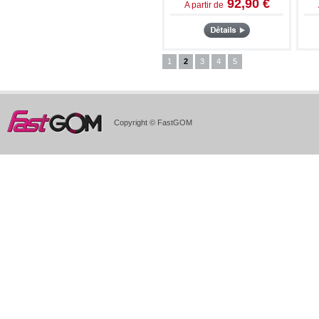
92,90 €
A partir de
1
2
3
4
5
Copyright © FastGOM